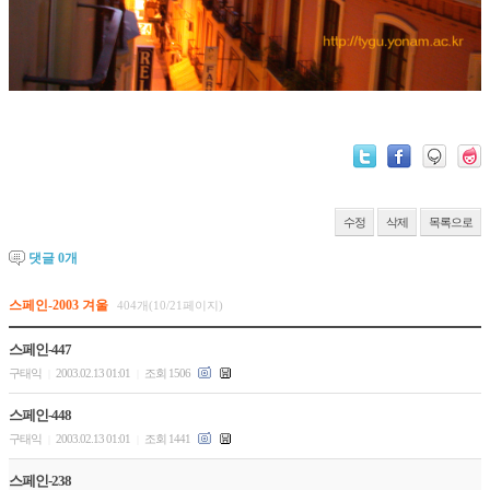
수정
삭제
목록으로
댓글
0
개
스페인-2003 겨울
404개(10/21페이지)
스페인-447
구태익
2003.02.13 01:01
조회 1506
|
|
스페인-448
구태익
2003.02.13 01:01
조회 1441
|
|
스페인-238