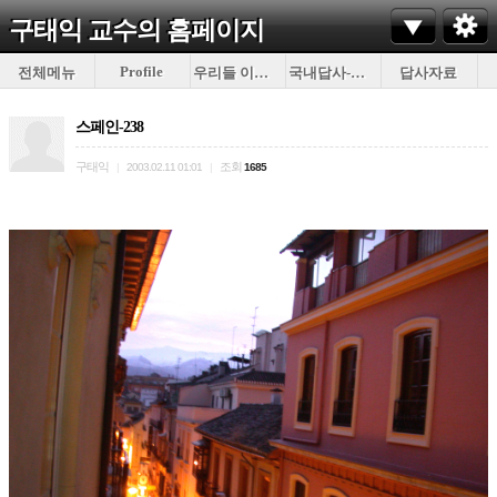
구태익 교수의
홈페이지
Profile
전체메뉴
우리들 이야기
국내답사-이것저것
답사자료
스페인-238
구태익
조회
|
2003.02.11 01:01
|
1685