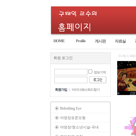
HOME
Profile
게시판
자료실
55개(1/3페
회원 로그인
정보기억
회원가입
|
아이디/패스워드찾기
Beholding Eye
야영장표준모형
야영장/청소년시설-국내