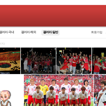
갤러리-국내
갤러리-해외
갤러리-일반
회원가입
이지)