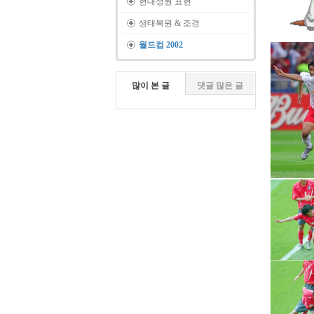
현대정원 표현
생태복원 & 조경
월드컵 2002
많이 본 글
댓글 많은 글