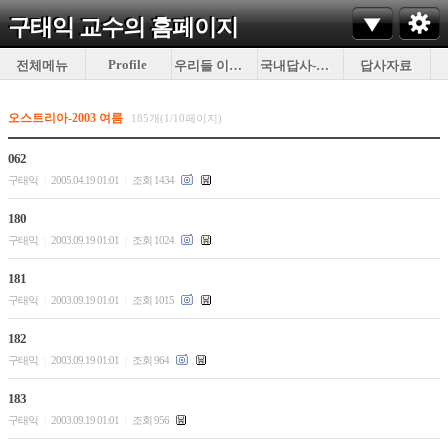
구태익 교수의
홈페이지
Profile
전체메뉴
우리들 이야기
국내답사-이것저것
답사자료
오스트리아-2003 여름
185개(1/10페이지)
062
구태익
2005.04.19 01:01
조회 1434
|
|
180
구태익
2003.09.19 01:01
조회 1024
|
|
181
구태익
2003.09.19 01:01
조회 1015
|
|
182
구태익
2003.09.19 01:01
조회 964
|
|
183
구태익
2003.09.19 01:01
조회 956
|
|