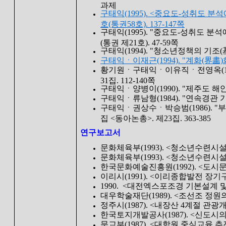
과제
구태익(1995). <중요도-성취도 
호(통권58호). 137-147쪽
구태익(1995). "중요도-성취도 분
(통권 제21호). 47-59쪽
구태익(1994). "청소년정책의 기조
구태익ㆍ이재근(1994). "계화(界畵)
황기원ㆍ구태익ㆍ이유직ㆍ전영옥(1993
31집. 112-140쪽
구태익ㆍ양병이(1990). "제주도 해안
구태익ㆍ류남형(1984). "연속경관 
구태익ㆍ권상수ㆍ박승범(1986). 
집 <동아논총>. 제23집. 363-385
연구보고서
문화체육부(1993). <청소년수련시
문화체육부(1993). <청소년수련시
한국문화예술진흥원(1992). <도
이리시(1991). <이리종합발전 장기
1990. <대전엑스포조경 기본설계 
대우학술재단(1989). <조선조 정원
정주시(1987). <내장산 4계절 관광
한국토지개발공사(1987). <신도시의
문교부(1987). <대학원 중심교육 추