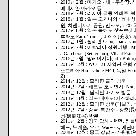
2019년 2월 : 마카오 / 세나두광
베네시안 마카오 등
2018년 7월 : 러시아 극동 연해
2018년 1월 : 일본 오키나와 /
원, 치넨미사키 공원, 만자모, 나하
2017년 8월 : 일본 북해도 삿포로(
후라노 Farm Tomita, 비에이(美瑛
2017년 1월 : 필리핀 Cebu, Jpark Island
2016년 7월 : 이탈리아 정원여행 - Milano, Vill
a Gamberaia(Settignano), Villa d'Este
2016년 2월 : 말레이시아(Johr Bahru)
2015년 2월 : WCC 21 사업단 유럽 전문
스트리아 Hochschule MCI, 독일 Festo 
Z)
2014년 12월 : 필리핀 클락 방문
2014년 2월 : 베트남 호치민시, Nong Lam
2013년 12월 : 필리핀 바기오 방문
2013년 8월 : 일본 대마도(이즈하
2012년 12월 : 필리핀 방문(마닐라
2012년 7월 : 중국 북만주 - 장춘
성(黑龍江省) 방문
2011년 2월 : 영국 답사 - 런던,
헤드, 뉴캐슬, 요크, Warwick, 에
2008년 12월 : 중국 강남 사가원