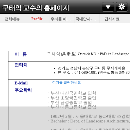
구태익 교수의
홈페이지
Profile
전체메뉴
우리들 이야기
국내답사-이것저것
답사자료
구 태 익 (具 泰 益)
Derrick KU
: PhD. in Landscape 
이 름
연락처
경기도 성남시 분당구 구미동 무지개마을
연 구 실 : 041-580-1081 (연구실험동 3층 3
여기를 클릭하세요
E-Mail
주요학력
ㆍ부산 대신국민학교 입학
ㆍ
부산 초량국민학교 졸업
ㆍ
부산 금성중학교 졸업
ㆍ
부산 대동고등학교 졸업
ㆍ
1982
년
2
월
:
서울대학교 농과대학 조경
ㆍ
Bachelor : Dept. of Landscape Architecture,