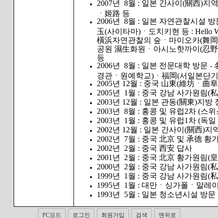
2007년 8월 : 일본 간사이(關西
ㆍ姬路 등
2006년 8월 : 일본 자연관찰시설
玉(사이타마)ㆍ도치키현 등 : Hel
橫浜자연관찰의 숲ㆍ마이오카(舞岡
공원 濕生화원ㆍ아시노핫까이(忍野
등
2006년 8월 : 일본 전문대학 
경관ㆍ원예학교)ㆍ福岡(서일본단기대
2005년 12월 : 중국 山東(維坊ㆍ
2005년 1월 : 중국 강남 사가원림
2003년 12월 : 일본 관동(關東)
2003년 8월 : 홍콩 및 유럽
2003년 1월 : 홍콩 및 유럽1
2002년 12월 : 일본 간사이(關
2002년 7월 : 중국 北京 및 承德 
2002년 2월 : 중국 西安 답사
2001년 2월 : 중국 北京 황가원림(
2000년 2월 : 중국 강남 사가원
1999년 1월 : 중국 강남 사가원림
1995년 1월 : 대만ㆍ싱가폴ㆍ말
1993년 5월 : 일본 청소년시설 방
PC모드
로그인
회원가입
검색
맨위로