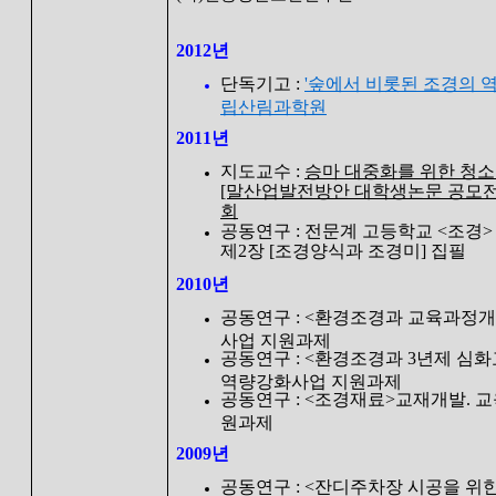
2012년
단독기고 :
'숲에서 비롯된 조경의 역사' 
립산림과학원
2011년
지도교수 :
승마 대중화를 위한 청
[말산업발전방안 대학생논문 공모전
회
공동연구 : 전문계 고등학교 <조경>
제2장 [조경양식과 조경미] 집필
2010년
공동연구 : <환경조경과 교육과정
사업 지원과제
공동연구 : <환경조경과 3년제 심
역량강화사업 지원과제
공동연구 : <조경재료>교재개발. 
원과제
2009년
공동연구 : <잔디주차장 시공을 위