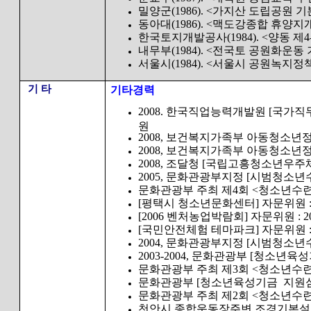
밀양군(1986). <가지산 도립공원 기
동아대(1986). <맥도강종합 휴양지
한국토지개발공사(1984). <양동 제
내무부(1984). <전국토 공원화운동
서울시(1984). <서울시 공원녹지정
기 타
기타경력
2008. 한국직업능력개발원 [국가
원
2008, 보건복지가족부 아동청소년
2008, 보건복지가족부 아동청소년
2008, 조달청 [국립고흥청소년우
2005, 문화관광부지정 [시범청소년
문화관광부 주최 제4회 <청소년수련시
[평택시 청소년문화센터] 자문위원 : 20
[2006 벤처농업박람회] 자문위원 : 200
[국민안전체험 테마파크] 자문위원 : 20
2004, 문화관광부지정 [시범청소년
2003-2004, 문화관광부 [청소
문화관광부 주최 제3회 <청소년수련시
문화관광부 [청소년육성기금 지원심의위
문화관광부 주최 제2회 <청소년수련시
천안시 종합운동장주변 조경기본설계 및