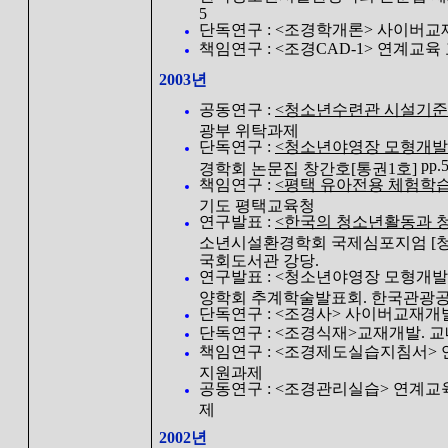
5
단독연구 : <조경학개론> 사이버교
책임연구 : <조경CAD-1> 연계교
2003년
공동연구 :
<청소년수련관 시설기준
광부 위탁과제
단독연구 :
<청소년야영장 모형개발
pp.
경학회 논문집 창간호[통권1호]
책임연구 :
<평택 유아전용 체험학
기도 평택교육청
연구발표 :
<한국의 청소년활동과 청
소년시설환경학회 국제심포지엄 [청
국회도서관 강당.
연구발표 : <청소년야영장 모형개발
양학회 추계학술발표회. 한국관광공
단독연구 : <조경사> 사이버교재개
단독연구 : <조경식재>교재개발. 
책임연구 : <조경제도실습지침서> 
지원과제
공동연구 : <조경관리실습> 연계교
제
2002년