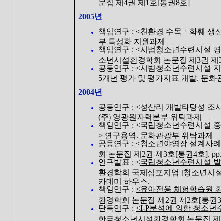
문집 제4권 제1호[통권8호]
2005년
책임연구 : <친환경 수목ㆍ화훼 생
부 특성화 지원과제
책임연구 : <시범청소년수련시설 평
소년시설환경학회 논문집 제3권 제3호[통
공동연구 : <시범청소년수련시설 지
5개년 평가 및 평가지표 개발. 문
2004년
공동연구 : <성산리 개발타당성 조
(주) 영광원자력본부 위탁과제
책임연구 : <국립청소년수련시설 
> 연구용역. 문화관광부 위탁과제
공동연구 :
<청소년야영장 설계사례>
회 논문집 제2권 제3호[통권4호]. pp.
연구발표 : <
국립청소년수련시설 발
환경학회 국제심포지엄 [청소년시설의
카데미 하우스.
책임연구 :
<유아전용 체험학습원 
환경학회 논문집 제2권 제2호[통권3호].
단독연구 :
<I-P분석에 의한 청소
한국청소년시설환경학회 논문집 제2