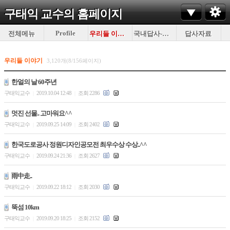
구태익 교수의
홈페이지
Profile
전체메뉴
우리들 이야기
국내답사-이것저것
답사자료
우리들 이야기
3,120개(8/156페이지)
한얼의 날 60주년
구태익교수
2019.10.04 12:48
조회 2286
|
|
멋진 선물.. 고마워요^^
구태익교수
2019.09.25 14:09
조회 2402
|
|
한국도로공사 정원디자인공모전 최우수상 수상..^^
구태익교수
2019.09.24 21:36
조회 2627
|
|
雨中走..
구태익교수
2019.09.22 18:12
조회 2030
|
|
뚝섬 10km
구태익교수
2019.09.20 18:25
조회 2152
|
|