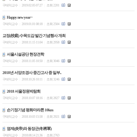
구태익교수
2019.02.05 07:27
조회 2201
|
|
Happy new year~
구태익교수
2019.01.01 08:18
조회 2504
|
|
교정(校庭) 수목도감 발간 기념행사 개최
구태익교수
2018.11.15 11:04
조회 2958
|
|
서울시설공단 현장견학
구태익교수
2018.11.05 10:50
조회 3046
|
|
2018년 서양조경사 중간고사 중 일부..
구태익교수
2018.10.26 10:11
조회 3246
|
|
2018 서울정원박람회
구태익교수
2018.10.07 18:16
조회 2827
|
|
손기정기념 평화마라톤 10km
구태익교수
2018.10.03 15:58
조회 2921
|
|
염제(炎帝)와 동장군(冬將軍)
구태익교수
2018.08.14 21:36
조회 2763
|
|