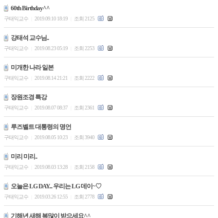
60th Birthday^^
구태익교수
2019.09.10 18:19
조회 2125
|
|
강태석 교수님..
구태익교수
2019.08.23 05:19
조회 2253
|
|
미개한 나라 일본
구태익교수
2019.08.14 21:21
조회 2222
|
|
장원조경 특강
구태익교수
2019.08.07 08:37
조회 2361
|
|
루즈벨트 대통령의 명언
구태익교수
2019.08.05 10:23
조회 3940
|
|
미리 미리..
구태익교수
2019.08.03 13:28
조회 2158
|
|
오늘은 LG DAY... 우리는 LG 데이~♡
구태익교수
2019.03.26 12:55
조회 2778
|
|
기해년 새해 복많이 받으세요^^