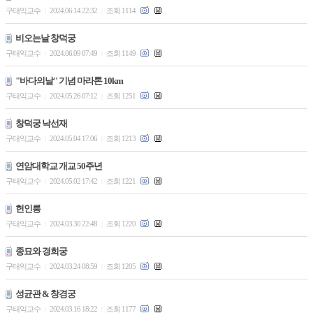
구태익교수
2024.06.14 22:32
조회 1114
|
|
비오는날 창덕궁
구태익교수
2024.06.09 07:49
조회 1149
|
|
"바다의날" 기념 마라톤 10km
구태익교수
2024.05.26 07:12
조회 1251
|
|
창덕궁 낙선재
구태익교수
2024.05.04 17:06
조회 1213
|
|
연암대학교 개교 50주년
구태익교수
2024.05.02 17:42
조회 1221
|
|
헌인릉
구태익교수
2024.03.30 22:48
조회 1220
|
|
종묘와 경희궁
구태익교수
2024.03.24 08:59
조회 1205
|
|
성균관 & 창경궁
구태익교수
2024.03.16 18:22
조회 1177
|
|