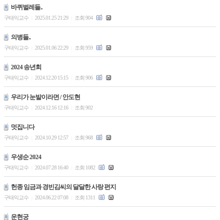
바퀴벌레들..
구태익교수
2025.01.25 21:29
조회 904
|
|
의병들..
구태익교수
2025.01.06 22:29
조회 959
|
|
2024 송년회
구태익교수
2024.12.20 15:15
조회 906
|
|
우리가 눈발이라면 / 안도현
구태익교수
2024.12.16 12:16
조회 902
|
|
멋집니다
구태익교수
2024.10.29 12:57
조회 968
|
|
우생순 2024
구태익교수
2024.07.28 16:40
조회 1082
|
|
헌종 임금과 경빈김씨의 달달한 사랑 편지
구태익교수
2024.06.22 07:08
조회 1311
|
|
운현궁