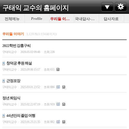
구태익 교수의
홈페이지
Profile
전체메뉴
우리들 이야기
국내답사-이것저것
답사자료
우리들 이야기
3,120개(1/156페이지)
2022학번 강홍구씨
구태익교수
2026.05.02 09:48
조회 228
|
|
창덕궁 후원 해설
구태익교수
2025.09.06 15:17
조회 655
|
|
근정포장
구태익교수
2025.03.01 23:52
조회 886
|
|
정년 퇴임식
구태익교수
2025.02.22 07:19
조회 919
|
|
44년만의 졸업 여행
구태익교수
2025.01.25 21:35
조회 882
|
|