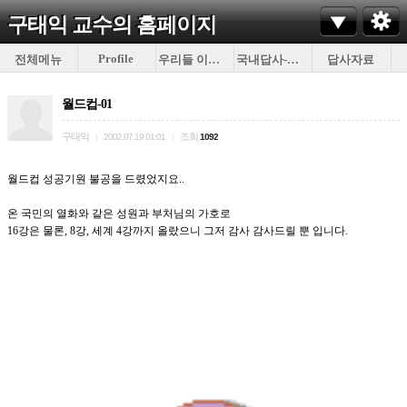
구태익 교수의
홈페이지
Profile
전체메뉴
우리들 이야기
국내답사-이것저것
답사자료
월드컵-01
구태익
조회
|
2002.07.19 01:01
|
1092
월드컵 성공기원 불공을 드렸었지요..
온 국민의 열화와 같은 성원과 부처님의 가호로
16강은 물론, 8강, 세계 4강까지 올랐으니 그저 감사 감사드릴 뿐 입니다.