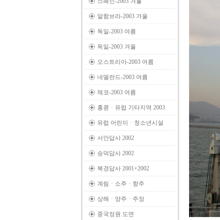
스페인-2003 겨울
알함브라-2003 겨울
독일-2003 여름
독일-2003 겨울
오스트리아-2003 여름
네델란드-2003 여름
체코-2003 여름
홍콩ㆍ유럽 기타지역 2003
유럽 어린이ㆍ청소년시설
서안답사 2002
승덕답사 2002
북경답사 2001+2002
계림ㆍ소주ㆍ항주
상해ㆍ양주ㆍ주장
중국정원 도면