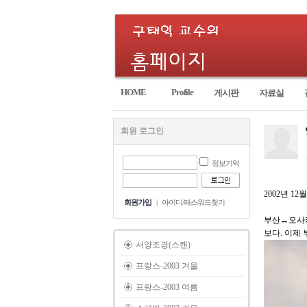
HOME
Profile
게시판
자료실
회원 로그인
정보기억
2002년 12
회원가입
|
아이디/패스워드찾기
부산↔오사카간
보다. 이제
서양조경(스캔)
프랑스-2003 겨울
프랑스-2003 여름