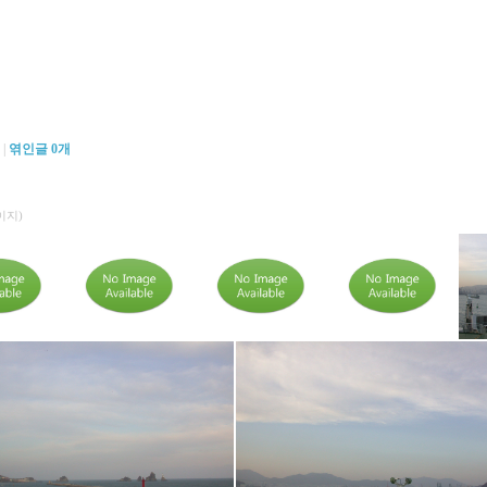
|
엮인글
0
개
이지)