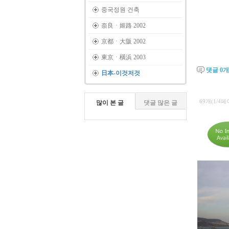
중국정원 건축
奈良ㆍ姬路 2002
京都ㆍ大阪 2002
東京ㆍ橫浜 2003
댓글
0
개
日本-이것저것
69개(1/4페
많이 본 글
댓글 많은 글