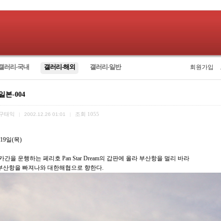
갤러리-국내
갤러리-해외
갤러리-일반
회원가입
일본-004
구태익
조회
1055
|
2002.12.26 01:01
|
월19일(목)
을 운행하는 페리호 Pan Star Dream의 갑판에 올라 부산항을 멀리 바라
 부산항을 빠져나와 대한해협으로 향한다.