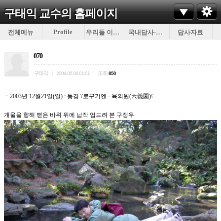
구태익 교수의
홈페이지
Profile
전체메뉴
우리들 이야기
국내답사-이것저것
답사자료
070
구태익
조회
|
2004.05.06 01:01
|
850
ㆍ2003년 12월21일(일) : 동경 \'로꾸기엔 - 육의원(六義園)\'
개울을 향해 뻗은 바위 위에 납작 업드려 본 구정우