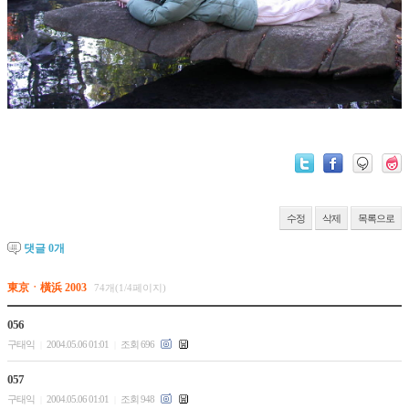
수정
삭제
목록으로
댓글
0
개
東京ㆍ橫浜 2003
74개(1/4페이지)
056
구태익
2004.05.06 01:01
조회 696
|
|
057
구태익
2004.05.06 01:01
조회 948
|
|