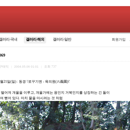
갤러리-국내
갤러리-해외
갤러리-일반
회원가입
069
구태익
조회
737
|
2004.05.06 01:01
|
2월21일(일) : 동경 \'로꾸기엔 - 육의원(六義園)\'
 떨어져 개울을 이루고, 개울가에는 용인지 거북인지를 상징하는 긴 돌이
여 뻗어 있다. 마치 물을 마시려는 것 처럼