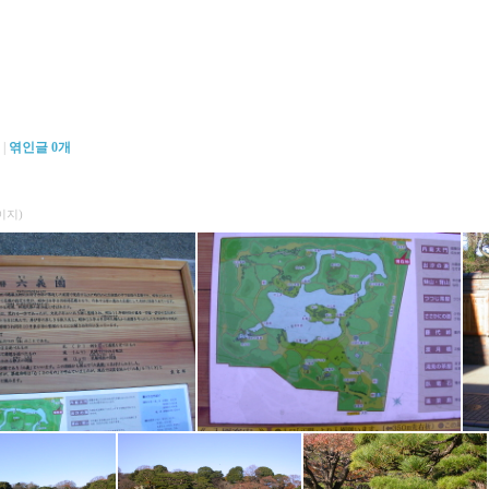
|
엮인글
0
개
이지)