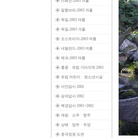
스페인-2003 겨울
알함브라-2003 겨울
독일-2003 여름
독일-2003 겨울
오스트리아-2003 여름
네델란드-2003 여름
체코-2003 여름
홍콩ㆍ유럽 기타지역 2003
유럽 어린이ㆍ청소년시설
서안답사 2002
승덕답사 2002
북경답사 2001+2002
계림ㆍ소주ㆍ항주
상해ㆍ양주ㆍ주장
중국정원 도면