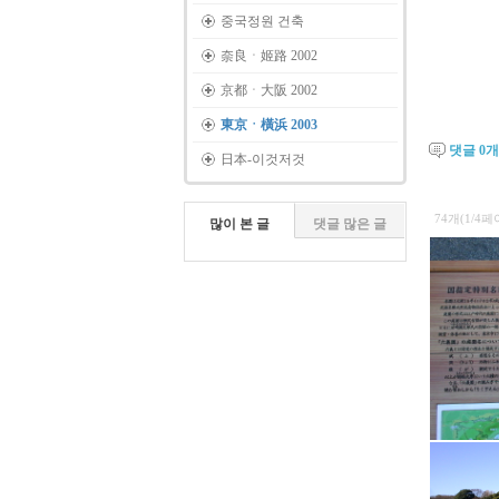
중국정원 건축
奈良ㆍ姬路 2002
京都ㆍ大阪 2002
東京ㆍ橫浜 2003
댓글
0
개
日本-이것저것
74개(1/4페
많이 본 글
댓글 많은 글