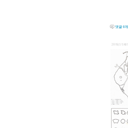
댓글
0
개
20개(1/1페