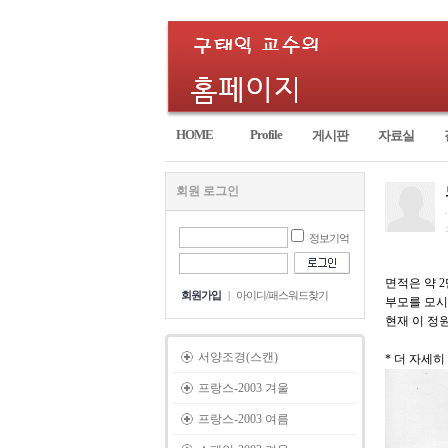
HOME
Profile
게시판
자료실
회원 로그인
정보기억
면적은 약 
회원가입
|
아이디/패스워드찾기
부모를 모시
현재 이 정
서양조경(스캔)
* 더 자세히 
프랑스-2003 겨울
프랑스-2003 여름