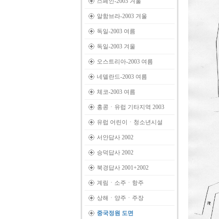
스페인-2003 겨울
알함브라-2003 겨울
독일-2003 여름
독일-2003 겨울
오스트리아-2003 여름
네델란드-2003 여름
체코-2003 여름
홍콩ㆍ유럽 기타지역 2003
유럽 어린이ㆍ청소년시설
서안답사 2002
승덕답사 2002
북경답사 2001+2002
계림ㆍ소주ㆍ항주
상해ㆍ양주ㆍ주장
중국정원 도면