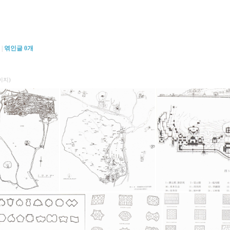
|
엮인글
0
개
이지)