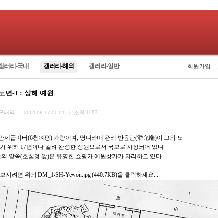
갤러리-국내
갤러리-해외
갤러리-일반
회원가입
도면-1 : 상해 예원
구태익
조회
1687
|
2001.08.17 01:01
|
2만제곱미터(6천여평) 가량이며, 명나라때 관리 반윤단(潘允端)이 그의 노
기 위해 17년이나 걸려 완성한 정원으로서 국보로 지정되어 있다.
원의 앞쪽(호심정 앞)은 유명한 쇼핑가 예원상가가 자리하고 있다.
보시려면 위의 DM_1-SH-Yewon.jpg (440.7KB)을 클릭하세요...