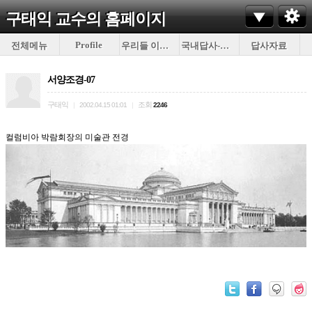
구태익 교수의
홈페이지
Profile
전체메뉴
우리들 이야기
국내답사-이것저것
답사자료
서양조경-07
구태익
조회
|
2002.04.15 01:01
|
2246
컬럼비아 박람회장의 미술관 전경