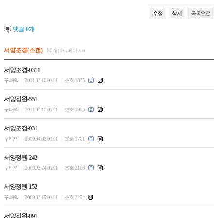
수정
삭제
목록으로
댓글
0
개
서양조경(스캔)
80개(1/4페이지)
서양조경-0311
구태익
2011.03.10 01:01
조회 1835
|
|
서양정원-551
구태익
2011.03.10 01:01
조회 1953
|
|
서양조경-031
구태익
2009.04.02 01:01
조회 1701
|
|
서양정원-242
구태익
2009.03.24 01:01
조회 2106
|
|
서양정원-152
구태익
2009.03.19 01:01
조회 2292
|
|
서양정원-091