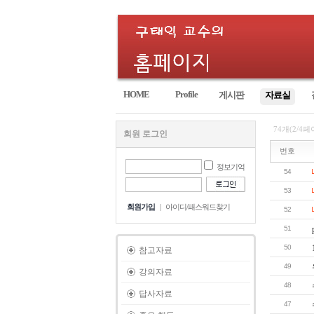
HOME
Profile
게시판
자료실
74개(2/4페
회원 로그인
번호
정보기억
54
53
회원가입
|
아이디/패스워드찾기
52
51
50
참고자료
49
강의자료
48
답사자료
47