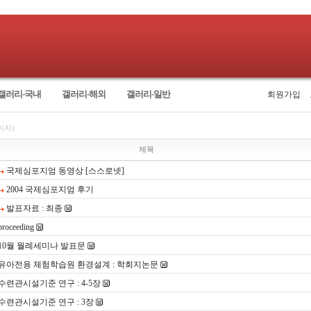
갤러리-국내
갤러리-해외
갤러리-일반
회원가입
이지)
제목
국제심포지엄 동영상 [스스로넷]
2004 국제심포지엄 후기
발표자료 : 최종
proceeding
10월 월례세미나 발표문
유아전용 체험학습원 환경설계 : 학회지논문
수련관시설기준 연구 : 4-5장
수련관시설기준 연구 : 3장