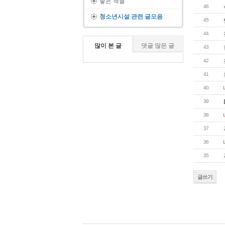
좋은 책들
46
청소년시설 관련 글모음
45
44
많이 본 글
댓글 많은 글
43
42
41
40
39
38
37
36
35
글쓰기