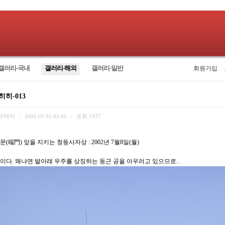
갤러리-국내
갤러리-해외
갤러리-일반
회원가입
히히-013
구태익
조회
1437
|
2002.07.31 01:01
|
(端門) 앞을 지키는 청동사자상 : 2002년 7월8일(월)
이다. 왜냐면 발아래 우주를 상징하는 둥근 공을 아우러고 있으므로..