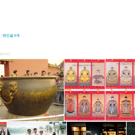
|
엮인글
0
개
4페이지)