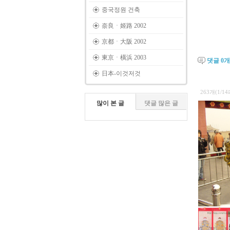
중국정원 건축
奈良ㆍ姬路 2002
京都ㆍ大阪 2002
東京ㆍ橫浜 2003
댓글
0
개
日本-이것저것
263개(1/1
많이 본 글
댓글 많은 글