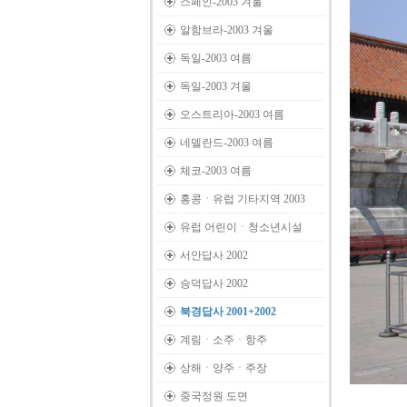
스페인-2003 겨울
알함브라-2003 겨울
독일-2003 여름
독일-2003 겨울
오스트리아-2003 여름
네델란드-2003 여름
체코-2003 여름
홍콩ㆍ유럽 기타지역 2003
유럽 어린이ㆍ청소년시설
서안답사 2002
승덕답사 2002
북경답사 2001+2002
계림ㆍ소주ㆍ항주
상해ㆍ양주ㆍ주장
중국정원 도면