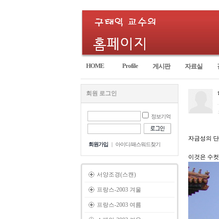
HOME
Profile
게시판
자료실
회원 로그인
정보기억
자금성의 단문
회원가입
|
아이디/패스워드찾기
이것은 수컷
서양조경(스캔)
프랑스-2003 겨울
프랑스-2003 여름