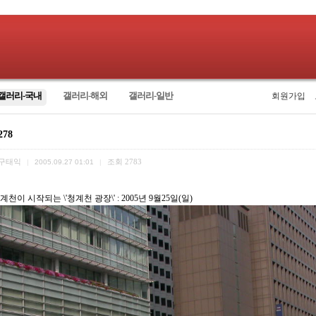
갤러리-국내
갤러리-해외
갤러리-일반
회원가입
278
구태익
조회
2783
|
2005.09.27 01:01
|
천이 시작되는 \'청계천 광장\' : 2005년 9월25일(일)