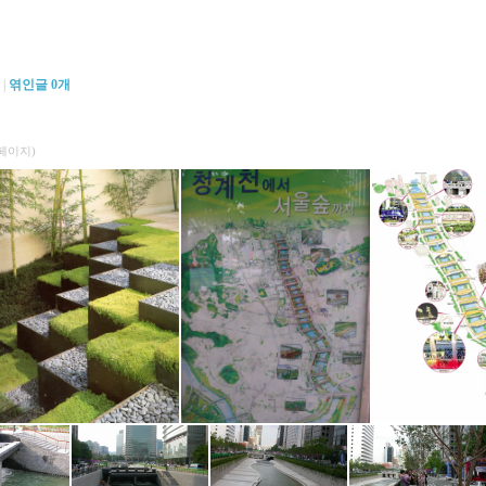
|
엮인글
0
개
1페이지)