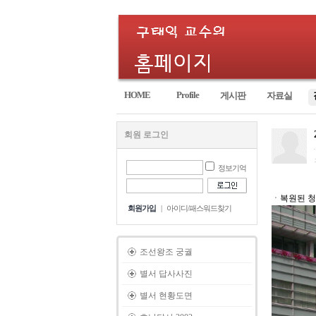
HOME
Profile
게시판
자료실
회원 로그인
정보기억
ㆍ복원된 청계
회원가입
|
아이디/패스워드찾기
조선왕조 궁궐
별서 답사사진
별서 현황도면