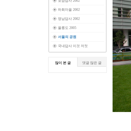
호남답사 2002
하회마을 2002
영남답사 2002
울릉도 2005
서울의 공원
국내답사 이것 저젓
많이 본 글
댓글 많은 글