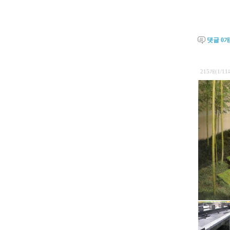
댓글
0
개
215개(1/1