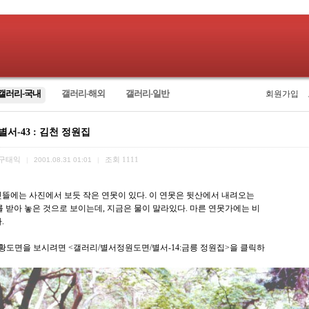
갤러리-국내
갤러리-해외
갤러리-일반
회원가입
별서-43 : 김천 정원집
구태익
조회
1111
|
2001.08.31 01:01
|
뒷뜰에는 사진에서 보듯 작은 연못이 있다. 이 연못은 뒷산에서 내려오는
를 받아 놓은 것으로 보이는데, 지금은 물이 말라있다. 마른 연못가에는 비
.
현황도면을 보시려면 <갤러리/별서정원도면/별서-14:금릉 정원집>을 클릭하