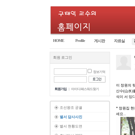
HOME
Profile
게시판
자료실
회원 로그인
정보기억
이 정원의 
회원가입
|
아이디/패스워드찾기
산수(山水)
석이 서 있다
조선왕조 궁궐
* 정원집 
세요...
별서 답사사진
별서 현황도면