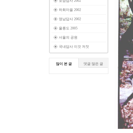
호남답사 2002
하회마을 2002
영남답사 2002
울릉도 2005
서울의 공원
국내답사 이것 저젓
많이 본 글
댓글 많은 글