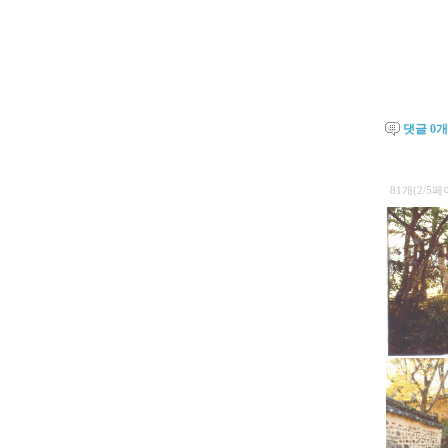
댓글
0
개
81개(2/5페