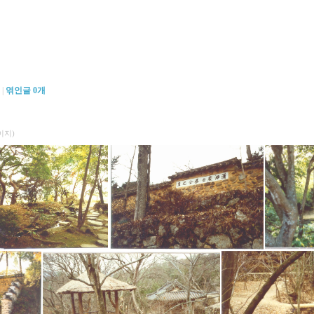
|
엮인글
0
개
이지)